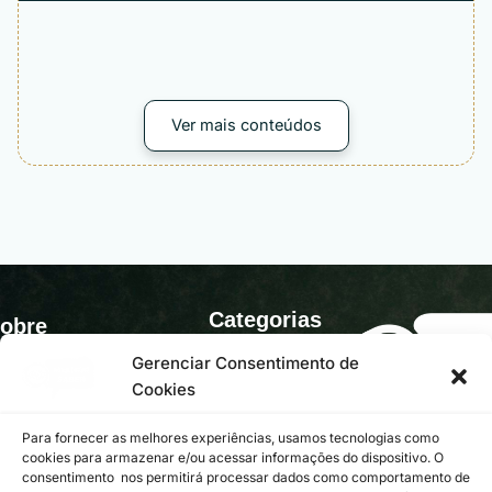
Ver mais conteúdos
Categorias
obre
Negócios
nformações com análises
Gerenciar Consentimento de
rofundas e guias
Cookies
stratégicos para evolução
Carreiras
ssoal e profissional.
Para fornecer as melhores experiências, usamos tecnologias como
Saúde
cookies para armazenar e/ou acessar informações do dispositivo. O
consentimento nos permitirá processar dados como comportamento de