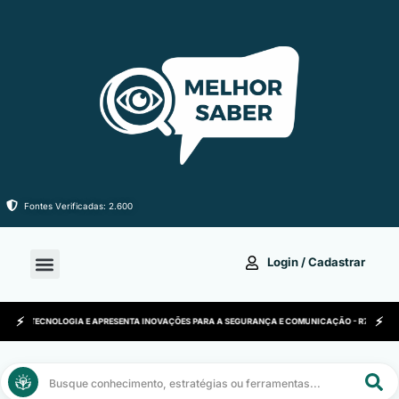
Ir
para
o
conteúdo
Fontes Verificadas: 2.600
Login / Cadastrar
AS DE TECNOLOGIA E APRESENTA INOVAÇÕES PARA A SEGURANÇA E COMUNICAÇÃO - R7 • A TECNOL
Pesquisar