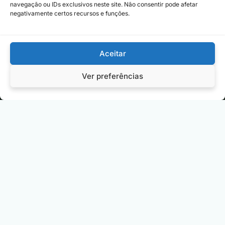
navegação ou IDs exclusivos neste site. Não consentir pode afetar
negativamente certos recursos e funções.
Aceitar
Categorias
obre
Negócios
nformações com análises
Ver preferências
rofundas e guias
stratégicos para evolução
Carreiras
ssoal e profissional.
Saúde
Comportamento
Utilidades