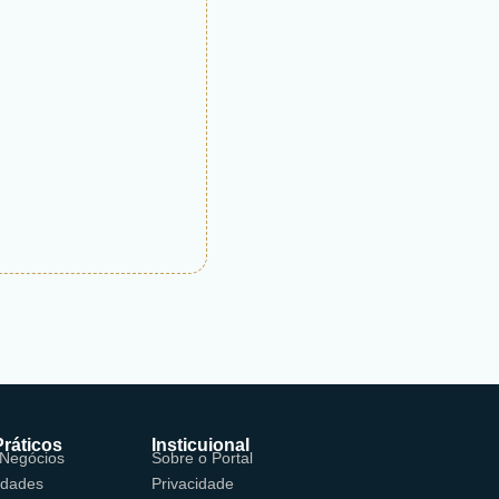
Práticos
Insticuional
 Negócios
Sobre o Portal
idades
Privacidade