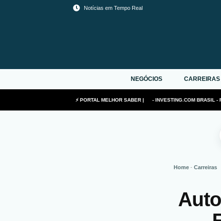
Ir
Notícias em Tempo Real
para
o
conteúdo
NEGÓCIOS
CARREIRAS
A RESULTADOS COM TECNOLOGIA DE ABLAÇÃO EM FOCO - INVESTING.COM BRASIL - FIN
⚡ PORTAL MELHOR SABER |
Home
-
Carreiras
Auto