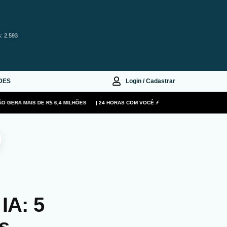
s: 2.593
DES
Login / Cadastrar
 GERA MAIS DE R$ 6,4 MILHÕES ANUAIS EM SALÁRIOS PARA MULHERES NA TECNOLOGIA
| 24 HORAS COM VOCÊ ⚡
IA: 5
s